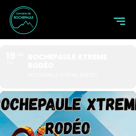
19
20
ROCHEPAULE XTREME
RODÉO
JUIN
ROCHEPAULE XTREME RODÉO