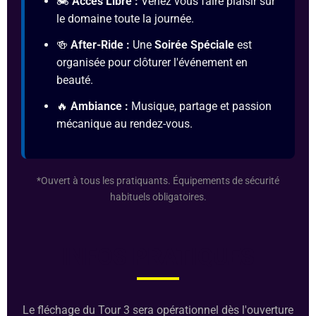
🏍️
Accès Libre :
Venez vous faire plaisir sur
le domaine toute la journée.
🍻
After-Ride :
Une
Soirée Spéciale
est
organisée pour clôturer l'événement en
beauté.
🔥
Ambiance :
Musique, partage et passion
mécanique au rendez-vous.
*Ouvert à tous les pratiquants. Équipements de sécurité
habituels obligatoires.
INFOS PRATIQUES
Le fléchage du Tour 3 sera opérationnel dès l'ouverture