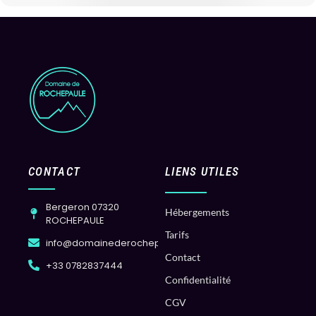
CONTACT
LIENS UTILES
Bergeron 07320
Hébergements
ROCHEPAULE
Tarifs
info@domainederochepaule.com
Contact
+33 0782837444
Confidentialité
CGV