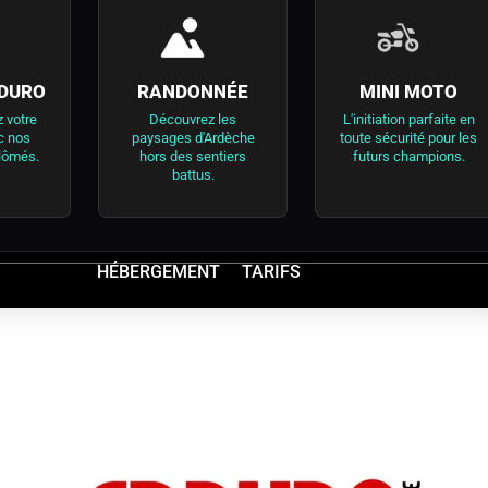
DURO
RANDONNÉE
MINI MOTO
 votre
Découvrez les
L'initiation parfaite en
c nos
paysages d'Ardèche
toute sécurité pour les
lômés.
hors des sentiers
futurs champions.
battus.
HÉBERGEMENT
TARIFS