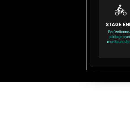
STAGE EN
Perfectionnez
pilotage ave
moniteurs dip